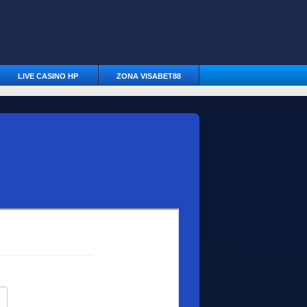
LIVE CASINO HP
ZONA VISABET88