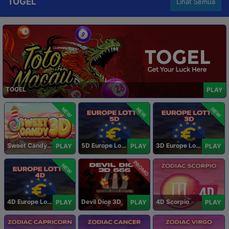
TOGEL
Lihat Semua
TOGEL
PLAY
NEW
NEW
NEW
Sweet Candy 3D
5D Europe Lotto
3D Europe Lotto
PLAY
PLAY
PLAY
PROMO
NEW
4D Europe Lotto
Devil Dice 3D
4D Scorpio
PLAY
PLAY
PLAY