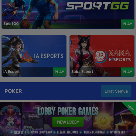
SportGG
PLAY
IA Esport
Saba Esport
PLAY
PLAY
POKER
Lihat Semua
NEW