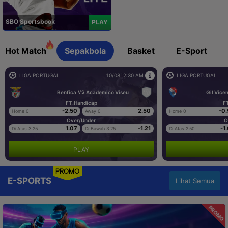
SBO Sportsbook
PLAY
Hot Match
Sepakbola
Basket
E-Sport
LIGA PORTUGAL
10/08, 2:30 AM
UEFA SUPER CUP
Gil Vicente
VS
Rio Ave
Paris Saint Germ
FT.Handicap
F
-0.50
0.50
-0
Home 0
Away 0
Home 0
Over/Under
O
-1.06
-1.05
-1
Di Atas 2.50
Di Bawah 2.50
Di Atas 2.50
PLAY
PROMO
E-SPORTS
Lihat Semua
PROMO