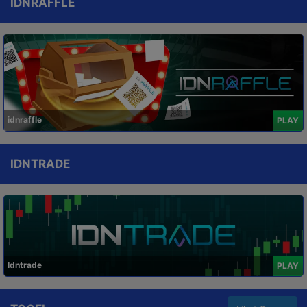
IDNRAFFLE
idnraffle
PLAY
IDNTRADE
Idntrade
PLAY