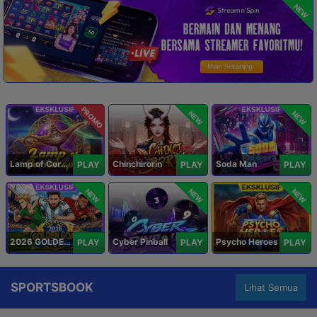
NEW
PROMO
NEW
NEW
Lamp of Cornucopia
Chinchirorin
Soda Man
PLAY
PLAY
PLAY
NEW
NEW
NEW
2026 GOLDEN GOAL RUSH
Cyber Pinball
Psycho Heroes
PLAY
PLAY
PLAY
SPORTSBOOK
Lihat Semua