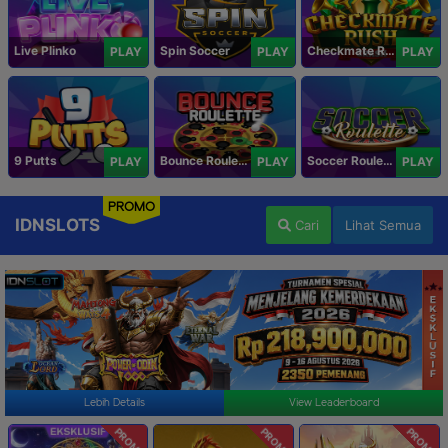
Live Plinko
Spin Soccer
Checkmate Rush
PLAY
PLAY
PLAY
9 Putts
Bounce Roulette
Soccer Roulette
PLAY
PLAY
PLAY
PROMO
IDNSLOTS
Cari
Lihat Semua
Lebih Details
View Leaderboard
PROMO
PROMO
PROMO