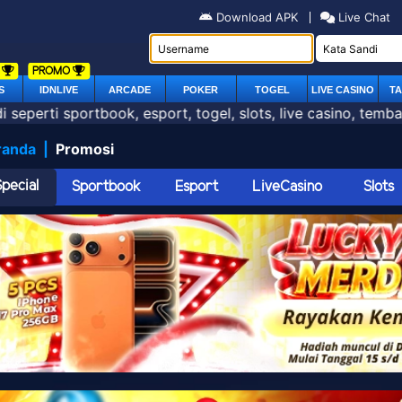
Download APK
Live Chat
O
PROMO
S
IDNLIVE
ARCADE
POKER
TOGEL
LIVE CASINO
T
s, live casino, tembak ikan, dan minigames terbaru GameCu
randa
Promosi
Special
Sportbook
Esport
LiveCasino
Slots