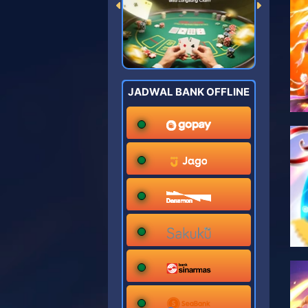
JADWAL BANK OFFLINE