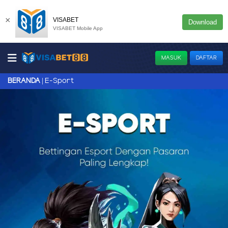
×
VISABET
Download
VISABET Mobile App
MASUK
DAFTAR
E-Sport
BERANDA