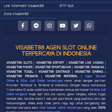
Link Alternatif Visabet88
RTP Slot
Zona Visabet88
VISABET88 AGEN SLOT ONLINE
TERPERCAYA DI INDONESIA
VISABET88 SLOTS | VISABET88 ESPORT | VISABET88 LIVE CASINO |
VISABET88 POKER | VISABET88 SPORTSBOOK | VISABET88 TANGKAS |
VISABET88 TOGEL | VISABET88 IDNTRADE | VISABET88 IDNRNG |
VISABET88 PROMOSI | VISABET88 REFERRAL |
Agen Taruhan
Online
&
Situs Judi Online terpercaya
resmi aman dengan partner
Provider Terbesar & Terkenal di indonesia. Dengan hanya mempunyai
1 Username ID anda sudah bisa memainkan semua permainan
taruhan judi
online tergacor
mulai dari Slot, live casino, game tangkas, idnlive, togel,
tembak ikan, taruhan esport dan judi sportbook yang pastinya seru dan
menyenangkan. Maka anda tidak perlu ragu lagi untuk bergabung dan
bermain bersama kami
situs bandar online terpercaya
yang akan
100%