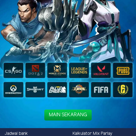
MAIN SEKARANG
Jadwal bank
Kalkulator Mix Parlay